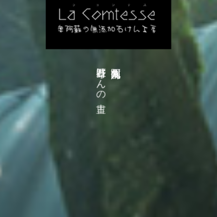
け
ん
の