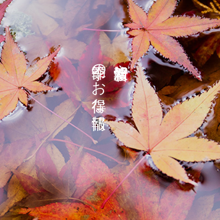
の
や
お
な